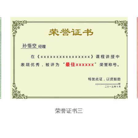
荣誉证书三