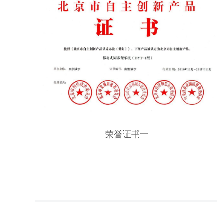
荣誉证书一