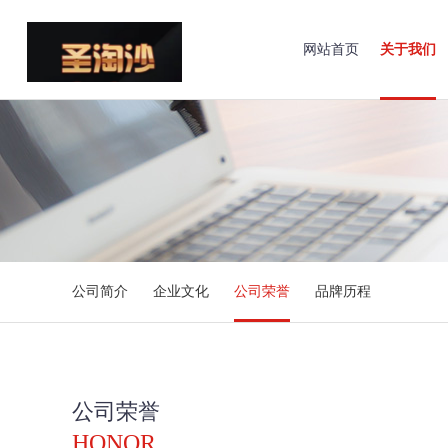
网站首页
关于我们
公司简介
企业文化
公司荣誉
品牌历程
公司荣誉
HONOR