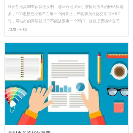
只要你当真调查你就会发明，那些通过搜索引擎得到流量的网站很是
多，SEO思想已经遍布在每一个岗亭上，产物职员在提交项目MRD
时，网站好的问题就成了不能缺傲幽一个部门；这就必要编辑在写文
章的时辰，留意问题...
2020-09-09
相识更多的优化技能