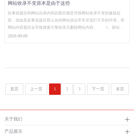
网站收录不变原本是由于这些
处事器题目和网站自身内容的题目都是导致网站收录不变的缘故起
因，假如是处事器题目那么你的网站就会常常呈现打不开的环境，而
网站内容题目会导致搜索引擎收录又删除网站内容。 1、新站收
录不不变 新的网...
2020-09-09
首页
上一页
1
2
3
下一页
末页
关于我们
产品展示