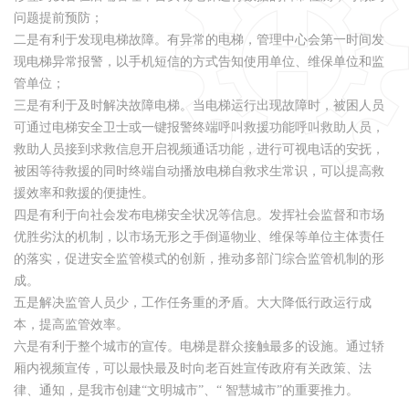
问题提前预防；
二是有利于发现电梯故障。有异常的电梯，管理中心会第一时间发
现电梯异常报警，以手机短信的方式告知使用单位、维保单位和监
管单位；
三是有利于及时解决故障电梯。当电梯运行出现故障时，被困人员
可通过电梯安全卫士或一键报警终端呼叫救援功能呼叫救助人员，
救助人员接到求救信息开启视频通话功能，进行可视电话的安抚，
被困等待救援的同时终端自动播放电梯自救求生常识，可以提高救
援效率和救援的便捷性。
四是有利于向社会发布电梯安全状况等信息。发挥社会监督和市场
优胜劣汰的机制，以市场无形之手倒逼物业、维保等单位主体责任
的落实，促进安全监管模式的创新，推动多部门综合监管机制的形
成。
五是解决监管人员少，工作任务重的矛盾。大大降低行政运行成
本，提高监管效率。
六是有利于整个城市的宣传。电梯是群众接触最多的设施。通过轿
厢内视频宣传，可以最快最及时向老百姓宣传政府有关政策、法
律、通知，是我市创建“文明城市”、“ 智慧城市”的重要推力。