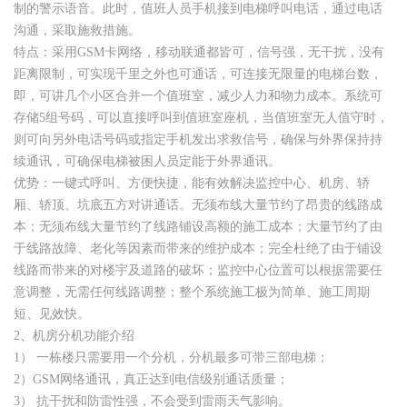
制的警示语音。此时，值班人员手机接到电梯呼叫电话，通过电话
沟通，采取施救措施。
特点：采用GSM卡网络，移动联通都皆可，信号强，无干扰，没有
距离限制，可实现千里之外也可通话，可连接无限量的电梯台数，
即，可讲几个小区合并一个值班室，减少人力和物力成本。系统可
存储5组号码，可以直接呼叫到值班室座机，当值班室无人值守时，
则可向另外电话号码或指定手机发出求救信号，确保与外界保持持
续通讯，可确保电梯被困人员定能于外界通讯。
优势：一键式呼叫、方便快捷，能有效解决监控中心、机房、轿
厢、轿顶、坑底五方对讲通话。无须布线大量节约了昂贵的线路成
本；无须布线大量节约了线路铺设高额的施工成本；大量节约了由
于线路故障、老化等因素而带来的维护成本；完全杜绝了由于铺设
线路而带来的对楼宇及道路的破坏；监控中心位置可以根据需要任
意调整，无需任何线路调整；整个系统施工极为简单、施工周期
短、见效快。
2、机房分机功能介绍
1） 一栋楼只需要用一个分机，分机最多可带三部电梯；
2）GSM网络通讯，真正达到电信级别通话质量；
3） 抗干扰和防雷性强，不会受到雷雨天气影响。