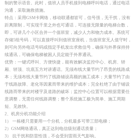
制的警示语音。此时，值班人员手机接到电梯呼叫电话，通过电话
沟通，采取施救措施。
特点：采用GSM卡网络，移动联通都皆可，信号强，无干扰，没有
距离限制，可实现千里之外也可通话，可连接无限量的电梯台数，
即，可讲几个小区合并一个值班室，减少人力和物力成本。系统可
存储5组号码，可以直接呼叫到值班室座机，当值班室无人值守时，
则可向另外电话号码或指定手机发出求救信号，确保与外界保持持
续通讯，可确保电梯被困人员定能于外界通讯。
优势：一键式呼叫、方便快捷，能有效解决监控中心、机房、轿
厢、轿顶、坑底五方对讲通话。无须布线大量节约了昂贵的线路成
本；无须布线大量节约了线路铺设高额的施工成本；大量节约了由
于线路故障、老化等因素而带来的维护成本；完全杜绝了由于铺设
线路而带来的对楼宇及道路的破坏；监控中心位置可以根据需要任
意调整，无需任何线路调整；整个系统施工极为简单、施工周期
短、见效快。
2、机房分机功能介绍
1） 一栋楼只需要用一个分机，分机最多可带三部电梯；
2）GSM网络通讯，真正达到电信级别通话质量；
3） 抗干扰和防雷性强，不会受到雷雨天气影响。